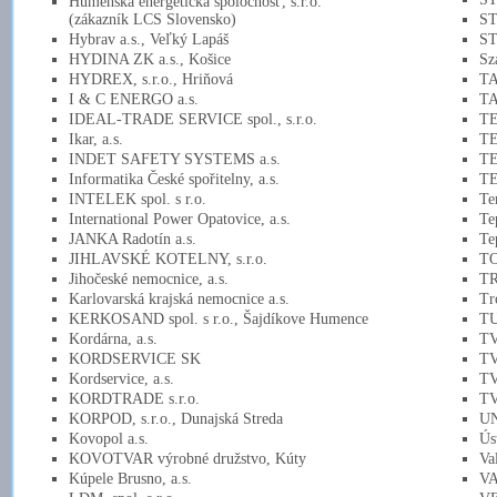
Humenská energetická spoločnosť, s.r.o.
(zákazník LCS Slovensko)
ST
Hybrav a.s., Veľký Lapáš
ST
HYDINA ZK a.s., Košice
Sz
HYDREX, s.r.o., Hriňová
TA
I & C ENERGO a.s.
TA
IDEAL-TRADE SERVICE spol., s.r.o.
TE
Ikar, a.s.
TE
INDET SAFETY SYSTEMS a.s.
TE
Informatika České spořitelny, a.s.
TE
INTELEK spol. s r.o.
Te
International Power Opatovice, a.s.
Te
JANKA Radotín a.s.
Te
JIHLAVSKÉ KOTELNY, s.r.o.
TO
Jihočeské nemocnice, a.s.
TR
Karlovarská krajská nemocnice a.s.
Tr
KERKOSAND spol. s r.o., Šajdíkove Humence
TU
Kordárna, a.s.
TV
KORDSERVICE SK
TV
Kordservice, a.s.
TV
KORDTRADE s.r.o.
TV
KORPOD, s.r.o., Dunajská Streda
UN
Kovopol a.s.
Ús
KOVOTVAR výrobné družstvo, Kúty
Va
Kúpele Brusno, a.s.
VA