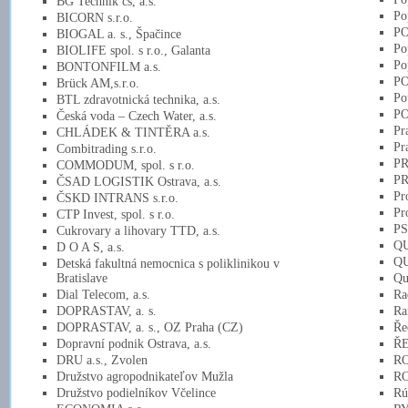
BG Technik cs, a.s.
Po
BICORN s.r.o.
PO
BIOGAL a. s., Špačince
Po
BIOLIFE spol. s r.o., Galanta
Po
BONTONFILM a.s.
PO
Brück AM,s.r.o.
Pot
BTL zdravotnická technika, a.s.
PO
Česká voda – Czech Water, a.s.
Pr
CHLÁDEK & TINTĚRA a.s.
Pr
Combitrading s.r.o.
PR
COMMODUM, spol. s r.o.
PR
ČSAD LOGISTIK Ostrava, a.s.
Pr
ČSKD INTRANS s.r.o.
Pr
CTP Invest, spol. s r.o.
PSJ
Cukrovary a lihovary TTD, a.s.
QU
D O A S, a.s.
QU
Detská fakultná nemocnica s poliklinikou v
Bratislave
Qu
Dial Telecom, a.s.
Ra
DOPRASTAV, a. s.
Ra
DOPRASTAV, a. s., OZ Praha (CZ)
Ře
Dopravní podnik Ostrava, a.s.
ŘE
DRU a.s., Zvolen
RO
Družstvo agropodnikateľov Mužla
RO
Družstvo podielníkov Včelince
Rú