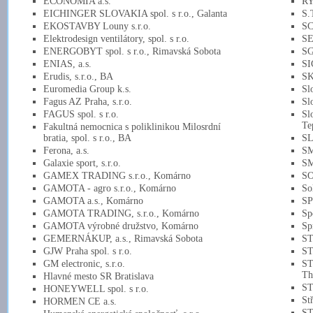
ECONOMIA a.s.
RY
EICHINGER SLOVAKIA spol. s r.o., Galanta
S.
EKOSTAVBY Louny s.r.o.
SC
Elektrodesign ventilátory, spol. s r.o.
SE
ENERGOBYT spol. s r.o., Rimavská Sobota
SG
ENIAS, a.s.
SI
Erudis, s.r.o., BA
SK
Euromedia Group k.s.
Sl
Fagus AZ Praha, s.r.o.
Sl
FAGUS spol. s r.o.
Sl
Tep
Fakultná nemocnica s poliklinikou Milosrdní
bratia, spol. s r.o., BA
SL
Ferona, a.s.
SM
Galaxie sport, s.r.o.
SM
GAMEX TRADING s.r.o., Komárno
SO
GAMOTA - agro s.r.o., Komárno
So
GAMOTA a.s., Komárno
SP
GAMOTA TRADING, s.r.o., Komárno
Sp
GAMOTA výrobné družstvo, Komárno
Sp
GEMERNÁKUP, a.s., Rimavská Sobota
ST
GJW Praha spol. s r.o.
ST
GM electronic, s.r.o.
ST
Th
Hlavné mesto SR Bratislava
ST
HONEYWELL spol. s r.o.
St
HORMEN CE a.s.
S