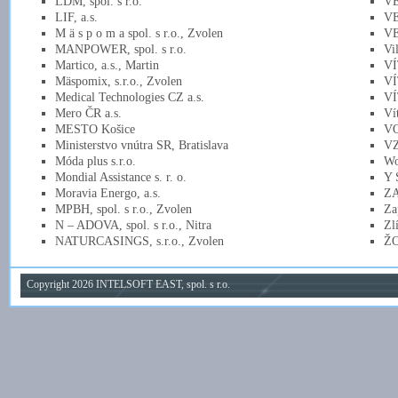
LDM, spol. s r.o.
VE
LIF, a.s.
VE
M ä s p o m a spol. s r.o., Zvolen
VE
MANPOWER, spol. s r.o.
Vi
Martico, a.s., Martin
VÍ
Mäspomix, s.r.o., Zvolen
VÍ
Medical Technologies CZ a.s.
VÍ
Mero ČR a.s.
Ví
MESTO Košice
VO
Ministerstvo vnútra SR, Bratislava
VZ
Móda plus s.r.o.
Wo
Mondial Assistance s. r. o.
Y S
Moravia Energo, a.s.
ZA
MPBH, spol. s r.o., Zvolen
Za
N – ADOVA, spol. s r.o., Nitra
Zl
NATURCASINGS, s.r.o., Zvolen
ŽO
Copyright 2026 INTELSOFT EAST, spol. s r.o.