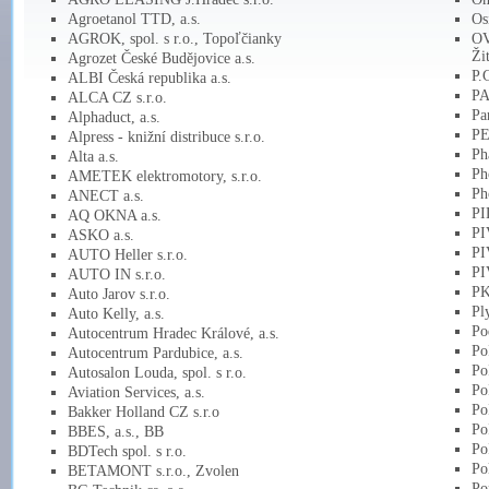
Agroetanol TTD, a.s.
Os
AGROK, spol. s r.o., Topoľčianky
OV
Ži
Agrozet České Budějovice a.s.
P.
ALBI Česká republika a.s.
PA
ALCA CZ s.r.o.
Pa
Alphaduct, a.s.
PE
Alpress - knižní distribuce s.r.o.
Ph
Alta a.s.
Ph
AMETEK elektromotory, s.r.o.
Ph
ANECT a.s.
PI
AQ OKNA a.s.
PI
ASKO a.s.
PI
AUTO Heller s.r.o.
PI
AUTO IN s.r.o.
PK
Auto Jarov s.r.o.
Pl
Auto Kelly, a.s.
Po
Autocentrum Hradec Králové, a.s.
Po
Autocentrum Pardubice, a.s.
Po
Autosalon Louda, spol. s r.o.
Po
Aviation Services, a.s.
Po
Bakker Holland CZ s.r.o
Po
BBES, a.s., BB
Po
BDTech spol. s r.o.
Po
BETAMONT s.r.o., Zvolen
Po