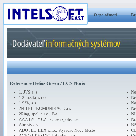
O spoločnosti
Br
Referencie Helios Green / LCS Noris
1. JVS a. s.
Ne
1.2 media, s.r.o.
Ne
1.SčV, a.s.
Ne
2N TELEKOMUNIKACE a.s.
Ne
2Ring, spol. s r.o., BA
NH
AAA BYTY.CZ akciová společnost
No
Abrasiv a.s.
NS
ADOTEL-HEX s.r.o., Kysucké Nové Mesto
OD
AGRO LEASING J.Hradec s.r.o.
Om