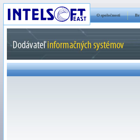
O spoločnosti
Br