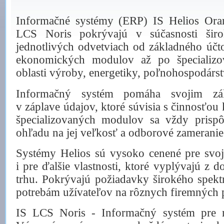
Informačné systémy (ERP) IS Helios Oran
LCS Noris pokrývajú v súčasnosti šir
jednotlivých odvetviach od základného účto
ekonomických modulov až po špecializov
oblasti výroby, energetiky, poľnohospodárstv
Informačný systém pomáha svojim zá
v záplave údajov, ktoré súvisia s činnosťo
špecializovaných modulov sa vždy prispô
ohľadu na jej veľkosť a odborové zameranie
Systémy Helios sú vysoko cenené pre svoj
i pre ďalšie vlastnosti, ktoré vyplývajú z 
trhu. Pokrývajú požiadavky širokého spektr
potrebám užívateľov na rôznych firemných p
IS LCS Noris - Informačný systém pre 